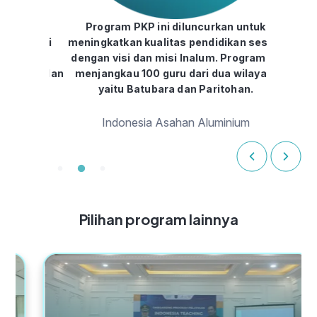
erikan
Program PKP ini diluncurkan untuk
Program
MK dari
meningkatkan kualitas pendidikan sesuai
dengan
r untuk
dengan visi dan misi Inalum. Program ini
sangat
agogi dan
menjangkau 100 guru dari dua wilayah,
telah 
yaitu Batubara dan Paritohan.
gur
Indonesia Asahan Aluminium
Pilihan program lainnya