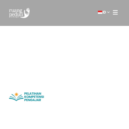
ID
Home
Program
PKP
Program pelatihan dan
pengembangan guru yang