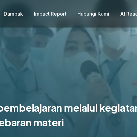
Dampak
Impact Report
Hubungi Kami
AI Rea
mbelajaran melalui kegiata
ebaran materi