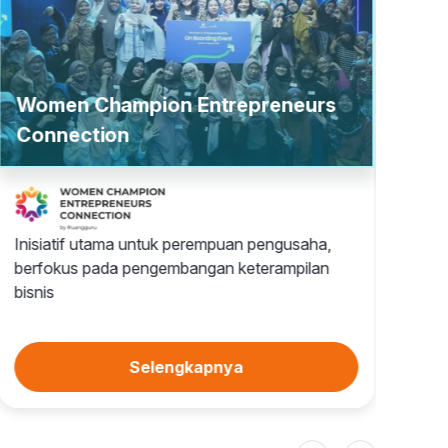
Women Champion Entrepreneurs
Connection
Beas
Inisiatif utama untuk perempuan pengusaha,
Beasis
berfokus pada pengembangan keterampilan
meraih
bisnis
Selengkapnya