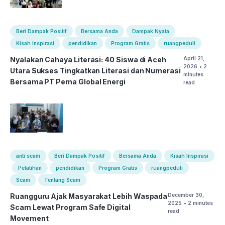
Beri Dampak Positif
Bersama Anda
Dampak Nyata
Kisah Inspirasi
pendidikan
Program Gratis
ruangpeduli
Nyalakan Cahaya Literasi: 40 Siswa di Aceh
April 21,
2026
• 2
Utara Sukses Tingkatkan Literasi dan Numerasi
minutes
Bersama PT Pema Global Energi
read
anti scam
Beri Dampak Positif
Bersama Anda
Kisah Inspirasi
Pelatihan
pendidikan
Program Gratis
ruangpeduli
Scam
Tentang Scam
Ruangguru Ajak Masyarakat Lebih Waspada
December 30,
2025
• 2 minutes
Scam Lewat Program Safe Digital
read
Movement