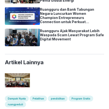
Pema Global Energi
Ruangguru dan Bank Tabungan
Negara Luncurkan Women
Champion Entrepreneurs
Connection untuk Perkuat
Kapasitas Wirausahawan
Perempuan
Ruangguru Ajak Masyarakat Lebih
Waspada Scam Lewat Program Safe
Digital Movement
Artikel Lainnya
Dampak Nyata
Pelatihan
pendidikan
Program Gratis
ruangpeduli